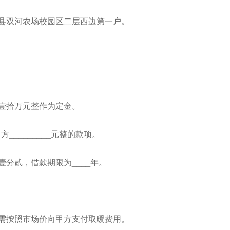
南县双河农场校园区二层西边第一户。
。
币壹拾万元整作为定金。
方_________元整的款项。
壹分贰，借款期限为____年。
方需按照市场价向甲方支付取暖费用。