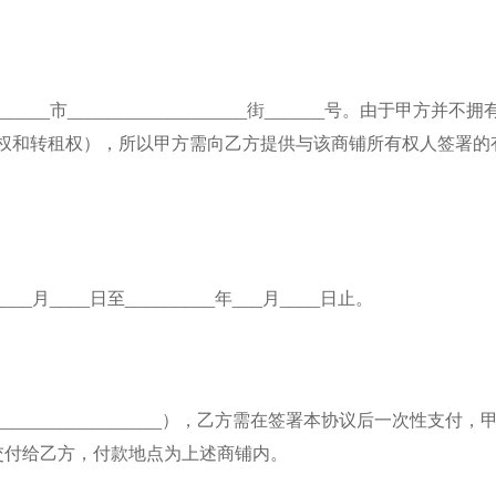
____市__________________街______号。由于甲方并不拥
权和转租权），所以甲方需向乙方提供与该商铺所有权人签署的
__月____日至_________年___月____日止。
__________________），乙方需在签署本协议后一次性支付，
交付给乙方，付款地点为上述商铺内。