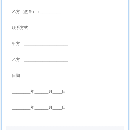
乙方（签章）：_________
联系方式
甲方：___________________
乙方：___________________
日期
________年______月____日
________年______月____日