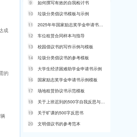
9
如何撰写有效的自我检讨书
10
垃圾分类倡议书模板与示例
11
2025年年国家励志奖学金申请书范文
达成
12
车位租赁合同样本与指导
13
校园倡议书的写作示例与模板
14
垃圾分类倡议书的参考模板
15
大学生经济困难助学金申请书示例
所需的
16
国家励志奖学金申请书示例模板
17
场地租赁协议书示范模板
18
关于上班迟到的500字自我反思与检讨
19
关于旷课的500字反思书
车辆
20
文明倡议书的参考范本