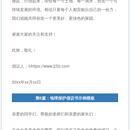
做起，行动起来，珍惜每一寸土地、每一滴水，营造一个可
持续发展的环境。相信只要每个人都贡献出自己的一份力，
我们就能共同创造一个更美好、更绿色的家园。
谢谢大家的关注和支持！
此致，敬礼！
倡议人：©https://www.23lz.com
20xx年xx月xx日
第6篇：地球保护倡议书示例模板
亲爱的同学们、尊敬的老师们和亲爱的家长们：
在这个春意盎然的季节，我们迎来了每年的世界地球日。今