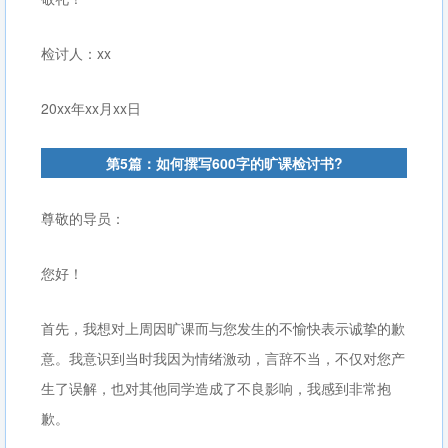
检讨人：xx
20xx年xx月xx日
第5篇：如何撰写600字的旷课检讨书?
尊敬的导员：
您好！
首先，我想对上周因旷课而与您发生的不愉快表示诚挚的歉
意。我意识到当时我因为情绪激动，言辞不当，不仅对您产
生了误解，也对其他同学造成了不良影响，我感到非常抱
歉。