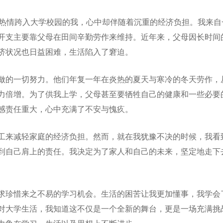
满腔热情跨入大学校园的我，心中却伴随着沉重的经济负担。我来自
开支主要靠父母在田间辛勤劳作来维持。近年来，父母因长时间
济状况也日益困难，生活陷入了窘迫。
做的一切努力。他们年复一年在炎热的夏天与寒冷的冬天劳作，
力倍增。为了供我上学，父母甚至要牺牲自己的健康和一些必要
感责任重大，心中充满了不安与愧疚。
工来减轻家庭的经济负担。然而，就在我犹豫不决的时候，我看
到自己肩上的责任。我决定为了家人和自己的未来，坚定地走下
求珍惜来之不易的学习机会。生活的困苦让我更加懂事，我学会
对大学生活，我知道这不仅是一个全新的舞台，更是一场充满挑