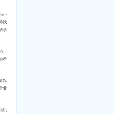
妈小
诉我
纳学
销。
的希
情况
学业
知识