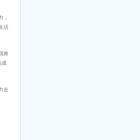
力，
生活
我将
的成
力去