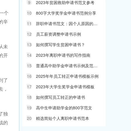
9
2023年贫困救助申请书范文参考
一个
10
800字大学奖学金申请书范例分享
的辛
11
辞职申请书范文：因个人原因的说明
12
员工薪资调整申请书示例
13
如何撰写学生贫困申请书？
从未
的开
14
2023年离职申请书的写作指南
15
普通高中助学金申请书示例及范文指导
16
2025年年员工转正申请书模板示例
到了
17
2023年大学生奖学金申请书模板
去，
18
如何撰写员工转正的申请书
19
高中生申请助学金的800字范文
了独
20
精选简短个人离职申请书范本
战的