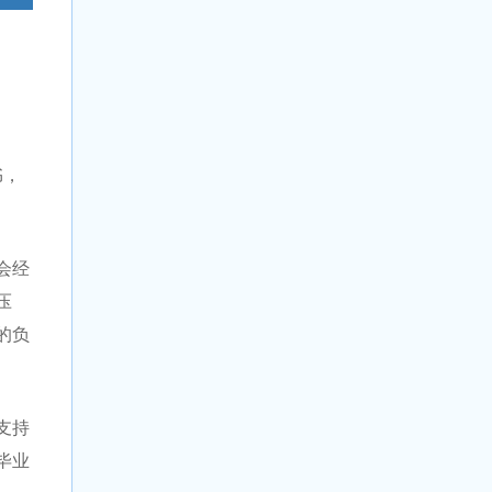
书，
会经
压
的负
支持
毕业