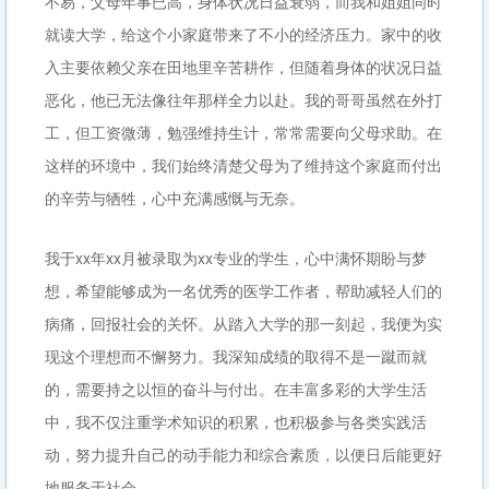
不易，父母年事已高，身体状况日益衰弱，而我和姐姐同时
就读大学，给这个小家庭带来了不小的经济压力。家中的收
入主要依赖父亲在田地里辛苦耕作，但随着身体的状况日益
恶化，他已无法像往年那样全力以赴。我的哥哥虽然在外打
工，但工资微薄，勉强维持生计，常常需要向父母求助。在
这样的环境中，我们始终清楚父母为了维持这个家庭而付出
的辛劳与牺牲，心中充满感慨与无奈。
我于xx年xx月被录取为xx专业的学生，心中满怀期盼与梦
想，希望能够成为一名优秀的医学工作者，帮助减轻人们的
病痛，回报社会的关怀。从踏入大学的那一刻起，我便为实
现这个理想而不懈努力。我深知成绩的取得不是一蹴而就
的，需要持之以恒的奋斗与付出。在丰富多彩的大学生活
中，我不仅注重学术知识的积累，也积极参与各类实践活
动，努力提升自己的动手能力和综合素质，以便日后能更好
地服务于社会。