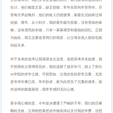
生计。他们都是文盲，缺乏技能，常年在田间辛苦劳作。尽
管每天早起晚归，他们的收入仍然微薄，家庭生活始终过得
拮据、艰辛。从小到大，我的童年颇为贫困，没有美味的食
物，没有漂亮的衣物，只有一幕幕艰苦和孤独的回忆。正因
为如此，我立志要改变我们的现状，让父母在他人面前也能
抬起头来。
对于未来的追求让我渴望走出这里。虽然高考并未如愿，我
不想再给父母增添负担，因此选择了放弃补习，踏上了前往
xx学院的求学之路。可想而知，父母的负担异常沉重，尤其
是爷爷年事已高，常年卧床，家为此背负了沉重的债务。面
对这样的家庭困境，我常常感到无比心痛。
更令我心痛的是，今年故乡遭遇了严峻的干旱。我们的庄稼
颗粒无收，父母刚想着把农作物卖掉以支付我的学费，没想