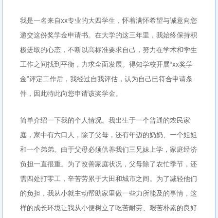
我是一名来自xx专业的大四学生，怀着满怀希望与诚意向您
递交这份奖学金申请书。在大学的这三年里，我始终保持积
极进取的心态，不断以高标准要求自己，努力在学术和学生
工作之间找到平衡，力求全面发展。得知学校开展“xx奖学
金”评定工作后，我经过自我评估，认为自己已符合申请条
件，因此特此向您申请该奖学金。
简单介绍一下我的个人情况。我出生于一个普通的农民家
庭，家中有六口人，除了父母，还有年迈的奶奶、一个姐姐
和一个弟弟。由于父母必须供养我们三兄妹上学，家庭经济
负担一直很重。为了改善家庭状况，父母除了农忙季节，还
需四处打零工，辛苦劳累于大田和城市之间。为了减轻他们
的负担，我从小就主动帮助家里做一些力所能及的事情，这
样的成长环境让我从小便树立了吃苦耐劳、艰苦朴素的良好