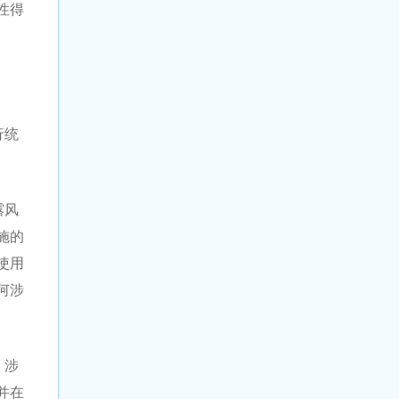
性得
行统
露风
施的
使用
何涉
，涉
并在