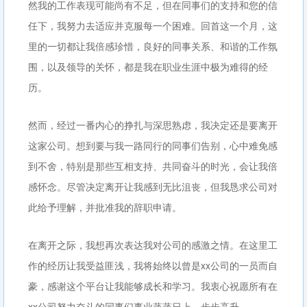
然我的工作表现可能尚有不足，但在同事们的支持和您的信
任下，我努力去适应并克服每一个困难。回首这一个月，这
里的一切都让我倍感珍惜，良好的同事关系、和谐的工作氛
围，以及领导的关怀，都是我在职业生涯中极为难得的经
历。
然而，经过一番内心的挣扎与深思熟虑，我决定还是要离开
这家公司。想到要与我一路同行的同事们告别，心中难免感
到不舍，特别是那些互相支持、共同奋斗的时光，会让我倍
感怀念。尽管决定离开让我感到无比沮丧，但我恳求公司对
此给予理解，并批准我的辞职申请。
在离开之际，我想再次表达我对公司的感激之情。在这里工
作的经历让我受益匪浅，我将始终以曾是xx公司的一员而自
豪，感谢这个平台让我能够成长和学习。我衷心祝愿所有在
xx公司努力奋斗的同事们事业蒸蒸日上，步步高升。